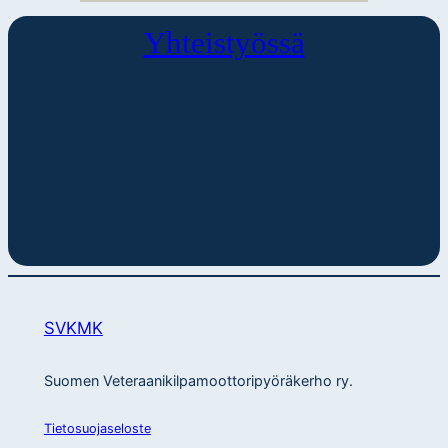
Yhteistyössä
SVKMK
Suomen Veteraanikilpamoottoripyöräkerho ry.
Tietosuojaseloste