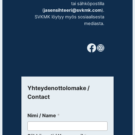
tai sähköpostilla
(
jasensihteeri@svkmk.com
).
SVKMK löytyy myös sosiaalisesta
mediasta.
Facebook
Instagram
Yhteydenottolomake /
Contact
Nimi / Name
*