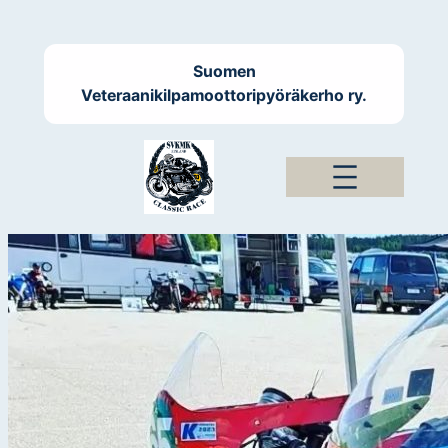
Siirry
sisältöön
Suomen
Veteraanikilpamoottoripyöräkerho ry.