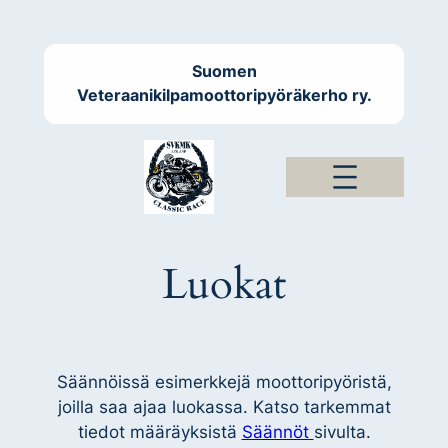
Siirry
sisältöön
Suomen
Veteraanikilpamoottoripyöräkerho ry.
Luokat
Säännöissä esimerkkejä moottoripyöristä,
joilla saa ajaa luokassa. Katso tarkemmat
tiedot määräyksistä
Säännöt
sivulta.