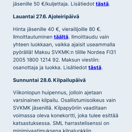
jäsenille 50 €/kuljettaja. Lisätiedot
tästä
.
Lauantai 27.6. Ajoleiripäivä
Hinta jäsenille 40 €, vierailijoille 80 €.
Ilmoittautuminen
täältä
. Ilmoittaudu vain
yhteen luokkaan, vaikka ajaisit useammalla
pyörällä! Maksu SVKMK:n tilille Nordea FI31
2005 1800 1214 92. Maksun viestiin:
osanottaja ja luokka. Lisätiedot
tästä
.
Sunnuntai 28.6. Kilpailupäivä
Viikonlopun huipennus, jolloin ajetaan
varsinainen kilpailu. Osallistumisoikeus vain
SVKMK jäsenillä. Kilpapyöriin vaaditaan
voimassa oleva konekortti, joka tulee esittää
katsastuksessa. SML harrastelisenssi on
minimivaatimuksena kilpaluokkiin