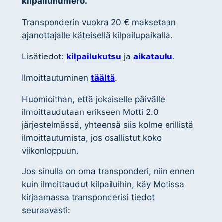
kilpailunumero.
Transponderin vuokra 20 € maksetaan
ajanottajalle käteisellä kilpailupaikalla.
Lisätiedot:
kilpailukutsu
ja
aikataulu
.
Ilmoittautuminen
täältä
.
Huomioithan, että jokaiselle päivälle
ilmoittaudutaan erikseen Motti 2.0
järjestelmässä, yhteensä siis kolme erillistä
ilmoittautumista, jos osallistut koko
viikonloppuun.
Jos sinulla on oma transponderi, niin ennen
kuin ilmoittaudut kilpailuihin, käy Motissa
kirjaamassa transponderisi tiedot
seuraavasti: