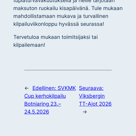
tuplaturvavakuutuksella ja heille tarjotaan
maksuton ruokailu kisapäivänä. Tule mukaan
mahdollistamaan mukava ja turvallinen
kilpailuviikonloppu hyvässä seurassa!
Tervetuloa mukaan toimitsijaksi tai
kilpailemaan!
←
Edellinen:
SVKMK
Seuraava:
Cup kerhokilpailu
Viksbergin
Botniaring 23.–
TT-Ajot 2026
24.5.2026
→