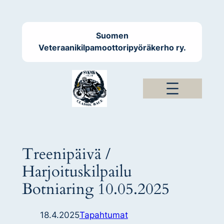
Siirry
sisältöön
Suomen
Veteraanikilpamoottoripyöräkerho ry.
Treenipäivä /
Harjoituskilpailu
Botniaring 10.05.2025
18.4.2025
Tapahtumat