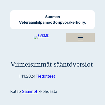
Siirry
sisältöön
Suomen
Veteraanikilpamoottoripyöräkerho ry.
Viimeisimmät sääntöversiot
1.11.2024
Tiedotteet
Katso
Säännöt
-kohdasta